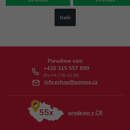
Do košíku
Do košíku
Další
Poradíme vám
+420 315 557 899
(Po–Pá 7:30–15:30)
info.eshop@pompo.cz
55x
prodejen v ČR