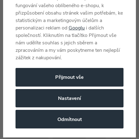
fungování vašeho oblíbeného e-shopu, k
přizpůsobení obsahu stránek vašim potřebám, ke
Pohlaví
Pro holky i kluky
statistickým a marketingovým účelům a
personalizaci reklam od
Googlu
i dalších
Barva
Černá
společností. Kliknutím na tlačítko Přijmout vše
Jazyk
Čeština
nám udělíte souhlas s jejich sběrem a
Materiál
Polyester, Pryž
zpracováním a my vám poskytneme ten nejlepší
zážitek z nakupování.
Typ balení
Krabice
Věk od
8 let
Přijmout vše
Země původu
CN
Katalogové číslo
FAS 45019472
Nastavení
EAN
8590669329908
Odmítnout
Najdete v těchto kategoriích