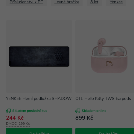
Příslušenství k PC
Levné hračky
8 let
Yenkee
YENKEE Herní podložka SHADOW XL YPM 3007
OTL Hello Kitty TWS Earpods
Skladem poslední kus
Skladem online
244 Kč
899 Kč
DMOC:
299 Kč